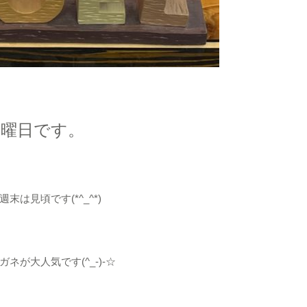
水曜日です。
は見頃です(*^_^*)
が大人気です(^_-)-☆