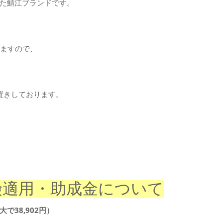
た鯖江ブランドです。
いますので、
置きしております。
険適用・助成金について
38,902円）