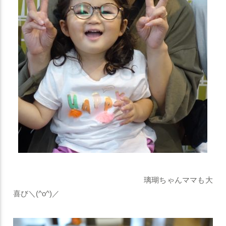
璃瑚ちゃんママも大
喜び＼(^o^)／