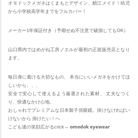
オモドックメガネはくまもとデザイン、鯖江メイド！幼児
から小学校高学年までをフルカバー！
メーカー1年保証付き（予期せぬ不注意で破損してもOK）
山口県内ではめがね工房ノエルが最初の正規販売店となり
ます。
毎日身に着ける大切なもの、
本当にいいメガネをかけてほ
しいから、、、
安全で安心して使えるよう厳選された素材、
丈夫なつく
り、快適なかけ心地。
おしゃれでプレミアムな日本製子供眼鏡。
掛けなければい
けないから 掛けたい！へ
omodok eyewear
こども達の笑顔広がるcrick→