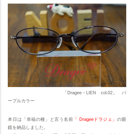
「Dragee－LIEN col.02」 パ
ープルカラー
本日は「幸福の種」と言う名前
「 Drageeドラジェ」
の眼
鏡を納品しました。