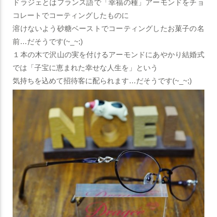
ドラジェとはフランス語で「幸福の種」
アーモンドをチョ
コレートでコーティングしたものに
溶けないよう砂糖ベーストでコーティングしたお菓子の名
前…だそうです(~_~;)
１本の木で沢山の実を付けるアーモンドにあやかり
結婚式
では「子宝に恵まれた幸せな人生を」という
気持ちを込めて招待客に配られます…だそうです(~_~;)